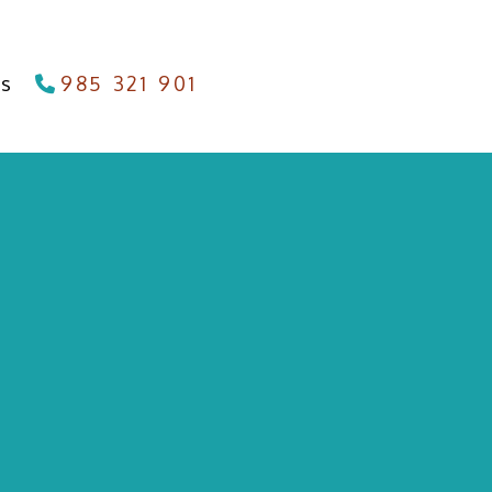
as
985 321 901
info
carpinteriameana.es