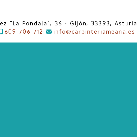
ez "La Pondala", 36 -
Gijón,
33393,
Asturi
609 706 712
info
carpinteriameana.es