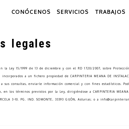
CONÓCENOS
SERVICIOS
TRABAJOS
s legales
en la Ley 15/1999 de 13 de diciembre y con el RD 1720/2007, sobre Protecció
án incorporados a un fichero propiedad de
CARPINTERIA MEANA DE INSTALACI
a sus consultas, enviarle información comercial y con fines estadísticos. Pod
ón, en los términos previstos por la Ley, dirigiéndose a
CARPINTERIA MEANA 
CELA 3-10. PG. IND. SOMONTE
,
33393
GIJÓN
,
Asturias
; o a
info@carpinteria