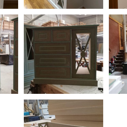
img 20190411 wa0002
img 2
AMPLIAR
 2
img 20190307 wa0002 1
img 2
AMPLIAR