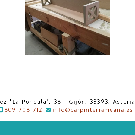
img 20190307 wa0004
AMPLIAR
ez "La Pondala", 36 -
Gijón,
33393,
Asturi
609 706 712
info
carpinteriameana.es