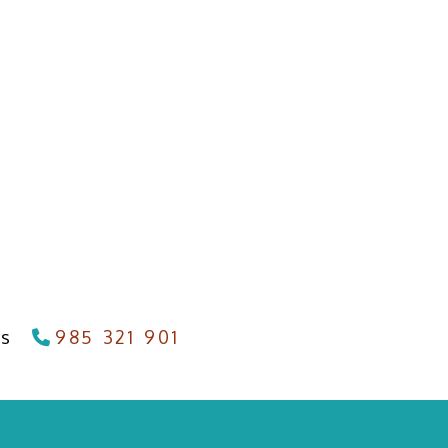
as
985 321 901
info
carpinteriameana.es