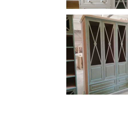
img 20190411 wa0003
AMPLIAR
img 20190307 wa0001
AMPLIAR