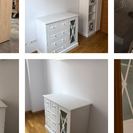
img 20190411 wa0005
img 2
AMPLIAR