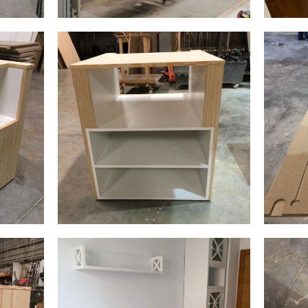
img 20190307 wa0001
img 2
AMPLIAR
img 20190411 wa0013
img 2
AMPLIAR