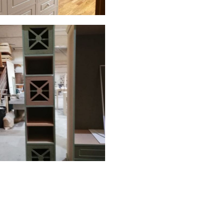
0190411 wa0004
AMPLIAR
0190307 wa0003
AMPLIAR