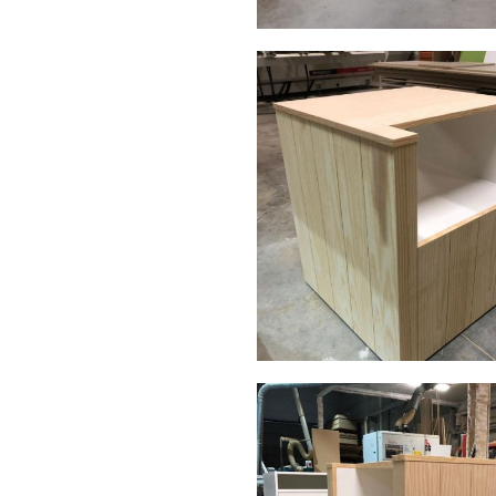
img 20190307 wa0002
AMPLIAR
img 20190411 wa0016
AMPLIAR