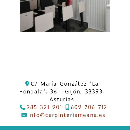
C/ María González "La
Pondala", 36 -
Gijón,
33393,
Asturias
985 321 901
609 706 712
info
ca
info
carpinteriameana.es