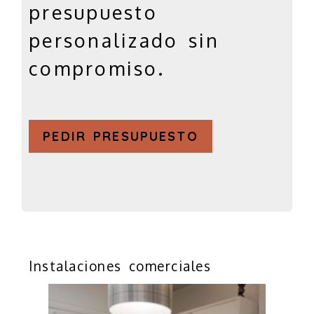
presupuesto
personalizado sin
compromiso.
PEDIR PRESUPUESTO
Instalaciones comerciales
Anterior
Sigui